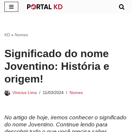
Pular
para
o
KD
»
Nomes
conteúdo
Significado do nome
Joventino: História e
origem!
Vinicius Lima
11/03/2024
Nomes
No artigo de hoje, iremos conhecer o significado
do nome Joventino. Continue lendo para
descobrir tudo o que você precisa saber.