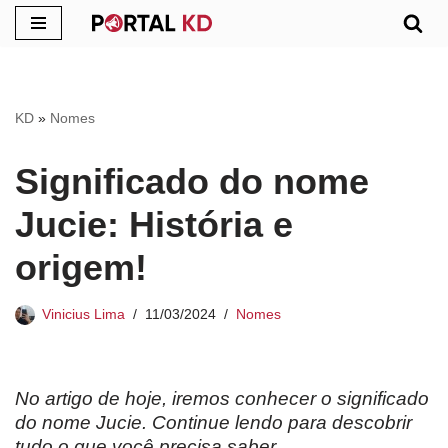
Pular
para
o
KD
»
Nomes
conteúdo
Significado do nome
Jucie: História e
origem!
Vinicius Lima
11/03/2024
Nomes
No artigo de hoje, iremos conhecer o significado
do nome Jucie. Continue lendo para descobrir
tudo o que você precisa saber.