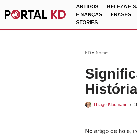
ARTIGOS
BELEZA E 
FINANÇAS
FRASES
Pular
STORIES
para
o
conteúdo
KD
»
Nomes
Signifi
Históri
Thiago Klaumann
1
No artigo de hoje, 