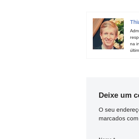
Thi
Admi
resp
na i
últi
Deixe um c
O seu endereço
marcados co