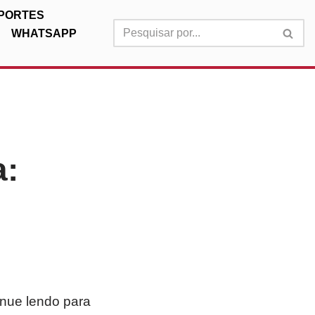
PORTES
WHATSAPP
a:
inue lendo para