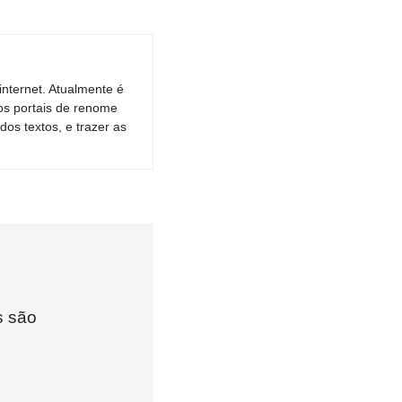
nternet. Atualmente é
os portais de renome
dos textos, e trazer as
s são