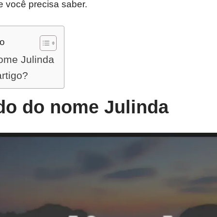
e você precisa saber.
do
nome Julinda
artigo?
ado do nome Julinda