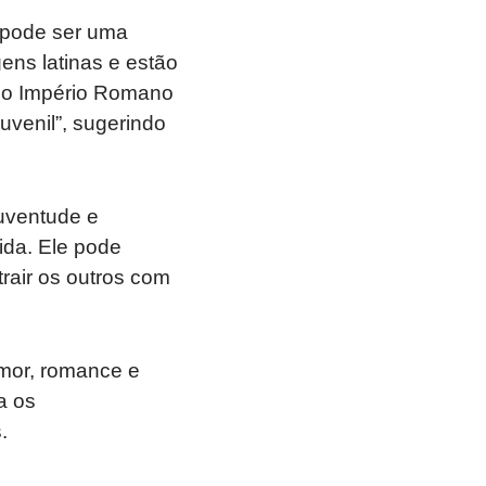
e pode ser uma
ens latinas e estão
 do Império Romano
juvenil”, sugerindo
uventude e
ida. Ele pode
rair os outros com
mor, romance e
a os
.