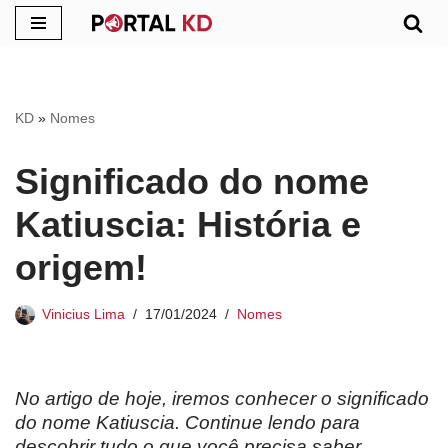
Pular
para
o
KD
»
Nomes
conteúdo
Significado do nome
Katiuscia: História e
origem!
Vinicius Lima
17/01/2024
Nomes
No artigo de hoje, iremos conhecer o significado
do nome Katiuscia. Continue lendo para
descobrir tudo o que você precisa saber.