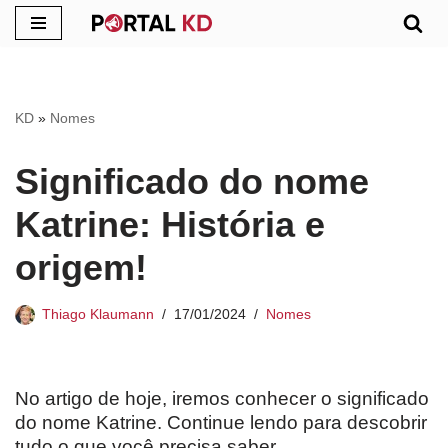
Pular
para
o
KD
»
Nomes
conteúdo
Significado do nome
Katrine: História e
origem!
Thiago Klaumann
17/01/2024
Nomes
No artigo de hoje, iremos conhecer o significado
do nome Katrine. Continue lendo para descobrir
tudo o que você precisa saber.