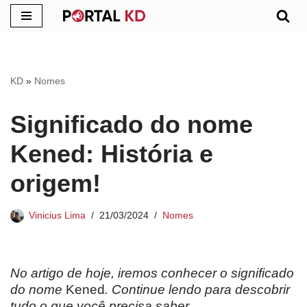
Pular
para
o
KD
»
Nomes
conteúdo
Significado do nome
Kened: História e
origem!
Vinicius Lima
21/03/2024
Nomes
No artigo de hoje, iremos conhecer o significado
do nome
Kened
. Continue lendo para descobrir
tudo o que você precisa saber.