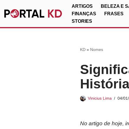
ARTIGOS
BELEZA E 
FINANÇAS
FRASES
Pular
STORIES
para
o
conteúdo
KD
»
Nomes
Signifi
Históri
Vinicius Lima
04/01
No artigo de hoje, 