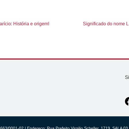
ício: História e origem!
Significado do nome Lu
S
663/0001-02 | Endereço: Rua Prefeito Virgilio Scheller, 1719, SALA