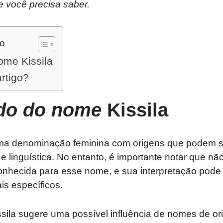
e você precisa saber.
do
ome Kissila
artigo?
ado do nome
Kissila
ma denominação feminina com origens que podem se
 e linguística. No entanto, é importante notar que n
onhecida para esse nome, e sua interpretação pode
is específicos.
sila sugere uma possível influência de nomes de or