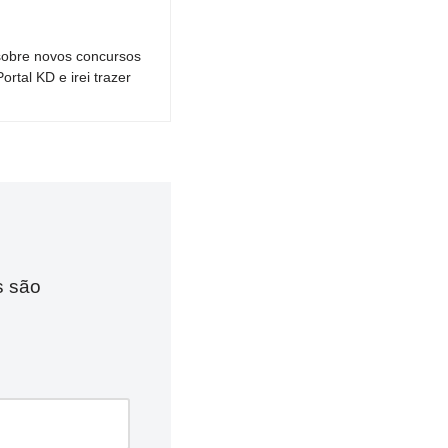
sobre novos concursos
tal KD e irei trazer
s são