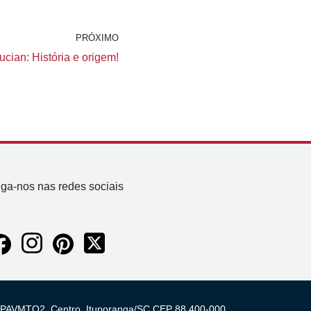
PRÓXIMO
cian: História e origem!
iga-nos nas redes sociais
 03 PAVMTO2, Centro, Ituporanga/SC CEP 88.400-000