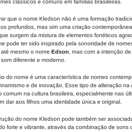
mes clássicos e comuns em famílias brasileiras.
var que o nome Kledson não é uma formação tradici
ricos profundos, mas sim uma criação contemporâne
ue surgem da mistura de elementos fonéticos agra
ome pode ter sido inspirado pela sonoridade de nom
 até mesmo o nome
Edson
, mas com a intenção de 
som diferente e moderno.
ício do nome é uma característica de nomes contem
namismo e de inovação. Esse tipo de alteração na 
do comum na cultura brasileira, especialmente nas úl
 dar aos filhos uma identidade única e original.
trução do nome Kledson pode também ser associad
do forte e vibrante, através da combinação de sons