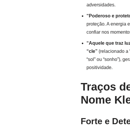
adversidades.
“Poderoso e protet
proteção. A energia
confiar nos momentos 
“Aquele que traz lu
“cle”
(relacionado a “
“sol” ou “sonho”), g
positividade.
Traços d
Nome Kl
Forte e Det