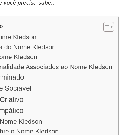
e você precisa saber.
do
nome Kledson
ia do Nome Kledson
Nome Kledson
onalidade Associados ao Nome Kledson
erminado
e Sociável
 Criativo
Empático
 Nome Kledson
obre o Nome Kledson