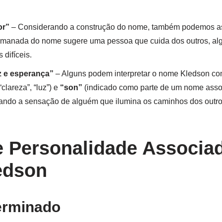
or”
– Considerando a construção do nome, também podemos ass
 emanada do nome sugere uma pessoa que cuida dos outros, 
difíceis.
z e esperança”
– Alguns podem interpretar o nome Kledson c
clareza”, “luz”) e
“son”
(indicado como parte de um nome asso
erando a sensação de alguém que ilumina os caminhos dos outr
e Personalidade Associa
edson
erminado