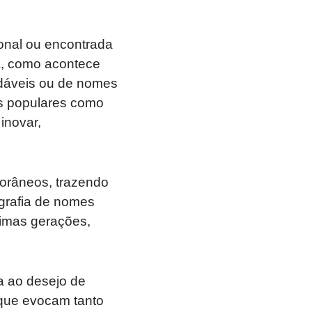
onal ou encontrada
a, como acontece
dáveis ou de nomes
es populares como
inovar,
porâneos, trazendo
grafia de nomes
timas gerações,
a ao desejo de
 que evocam tanto