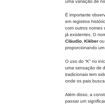
uma variação de no
É importante obser
em registros histó
com outros nomes q
já existentes. O n
Cláudio
,
Kléber
ou
proporcionando um 
O uso do “K” no in
uma sensação de di
tradicionais tem si
onde os pais buscam
Além disso, a cons
passar um significa