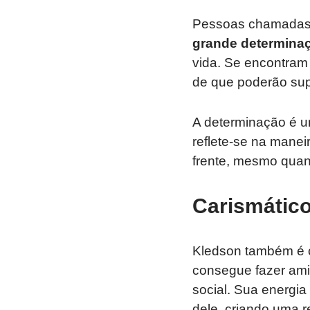
Pessoas chamadas 
grande determina
vida. Se encontram
de que poderão sup
A determinação é u
reflete-se na manei
frente, mesmo quan
Carismático
Kledson também é 
consegue fazer ami
social. Sua energi
dele, criando uma r