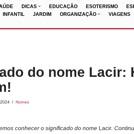
SAÚDE
DICAS
EDUCAÇÃO
ESOTERISMO
ES
INFANTIL
JARDIM
ORGANIZAÇÃO
VIAGENS
cado do nome Lacir: 
m!
/2024
Nomes
iremos conhecer o significado do nome
Lacir
. Contin