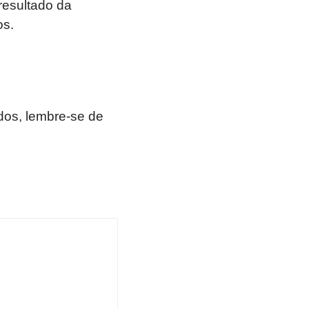
resultado da
os.
os, lembre-se de