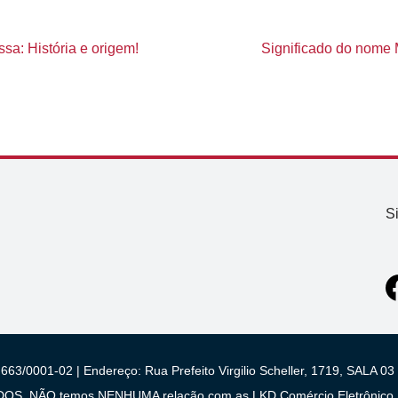
sa: História e origem!
Significado do nome M
S
663/0001-02 | Endereço: Rua Prefeito Virgilio Scheller, 1719, SALA
 NÃO temos NENHUMA relação com as LKD Comércio Eletrônico S/