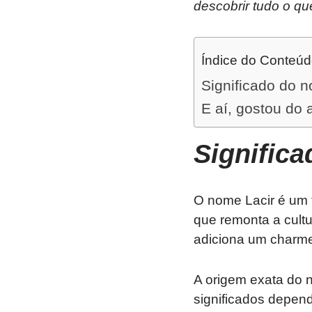
descobrir tudo o qu
Índice do Conteú
Significado do n
E aí, gostou do 
Signific
O nome Lacir é um t
que remonta a cult
adiciona um charme
A origem exata do no
significados depen