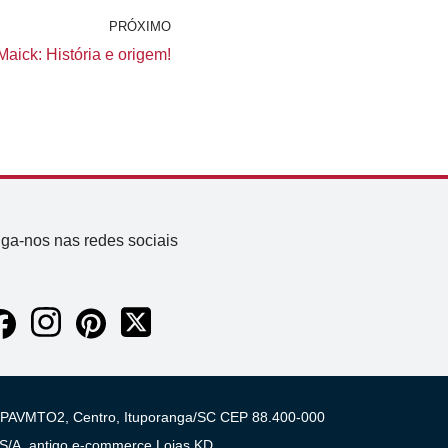
PRÓXIMO
aick: História e origem!
iga-nos nas redes sociais
 03 PAVMTO2, Centro, Ituporanga/SC CEP 88.400-000
A, antigo e-commerce Lojas KD.