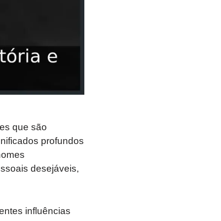
mes que são
nificados profundos
 nomes
essoais desejáveis,
ntes influências