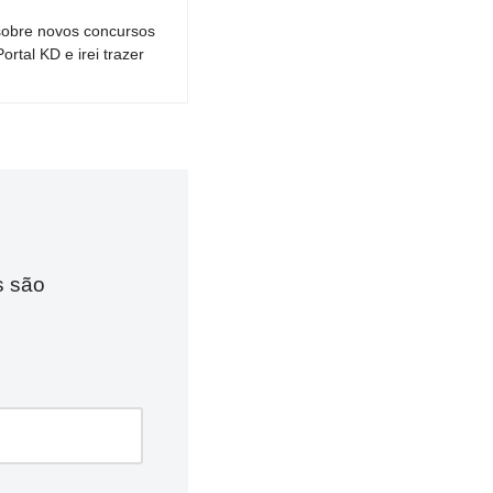
sobre novos concursos
tal KD e irei trazer
s são