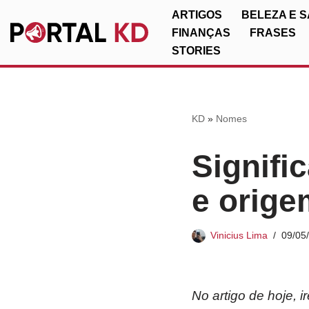
ARTIGOS
BELEZA E 
FINANÇAS
FRASES
Pular
STORIES
para
o
conteúdo
KD
»
Nomes
Signifi
e orige
Vinicius Lima
09/05
No artigo de hoje, 