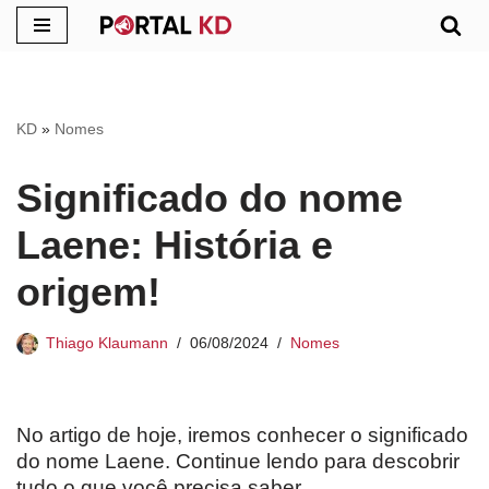
Pular
para
o
KD
»
Nomes
conteúdo
Significado do nome
Laene: História e
origem!
Thiago Klaumann
06/08/2024
Nomes
No artigo de hoje, iremos conhecer o significado
do nome Laene. Continue lendo para descobrir
tudo o que você precisa saber.