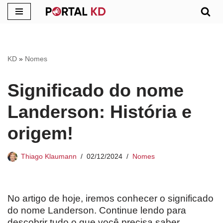
Pular
para
o
KD
»
Nomes
conteúdo
Significado do nome
Landerson: História e
origem!
Thiago Klaumann
02/12/2024
Nomes
No artigo de hoje, iremos conhecer o significado
do nome Landerson. Continue lendo para
descobrir tudo o que você precisa saber.