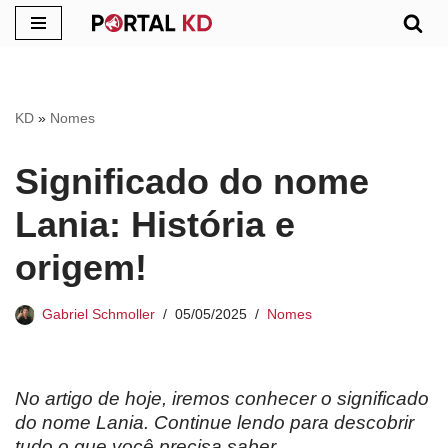
Pular
para
o
KD
»
Nomes
conteúdo
Significado do nome
Lania: História e
origem!
Gabriel Schmoller
05/05/2025
Nomes
No artigo de hoje, iremos conhecer o significado
do nome
Lania
. Continue lendo para descobrir
tudo o que você precisa saber.