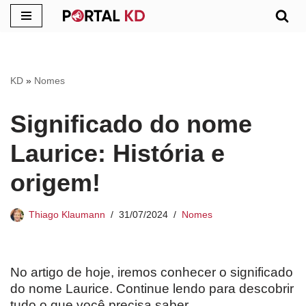
Pular
para
o
KD
»
Nomes
conteúdo
Significado do nome
Laurice: História e
origem!
Thiago Klaumann
31/07/2024
Nomes
No artigo de hoje, iremos conhecer o significado
do nome Laurice. Continue lendo para descobrir
tudo o que você precisa saber.