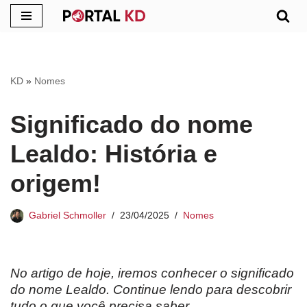
Pular
para
o
KD
»
Nomes
conteúdo
Significado do nome
Lealdo: História e
origem!
Gabriel Schmoller
23/04/2025
Nomes
No artigo de hoje, iremos conhecer o significado
do nome
Lealdo
. Continue lendo para descobrir
tudo o que você precisa saber.