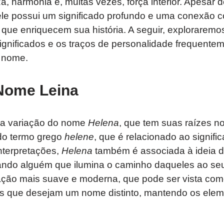
a, harmonia e, muitas vezes, força interior. Apesar
 ele possui um significado profundo e uma conexão 
s que enriquecem sua história. A seguir, exploraremo
significados e os traços de personalidade frequente
 nome.
Nome Leina
a variação do nome
Helena
, que tem suas raízes no
o termo grego
helene
, que é relacionado ao signifi
nterpretações,
Helena
também é associada à ideia de
zando alguém que ilumina o caminho daqueles ao seu 
ção mais suave e moderna, que pode ser vista co
les que desejam um nome distinto, mantendo os elem