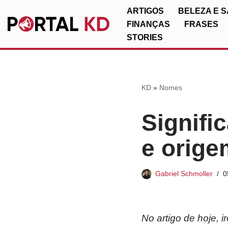
ARTIGOS
BELEZA E 
FINANÇAS
FRASES
Pular
STORIES
para
o
conteúdo
KD
»
Nomes
Signifi
e orige
Gabriel Schmoller
0
No artigo de hoje, 