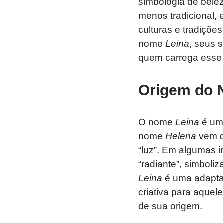
simbologia de belez
menos tradicional,
culturas e tradiçõe
nome
Leina
, seus 
quem carrega esse
Origem do 
O nome
Leina
é um
nome
Helena
vem d
“luz”. Em algumas i
“radiante”, simboli
Leina
é uma adapta
criativa para aque
de sua origem.