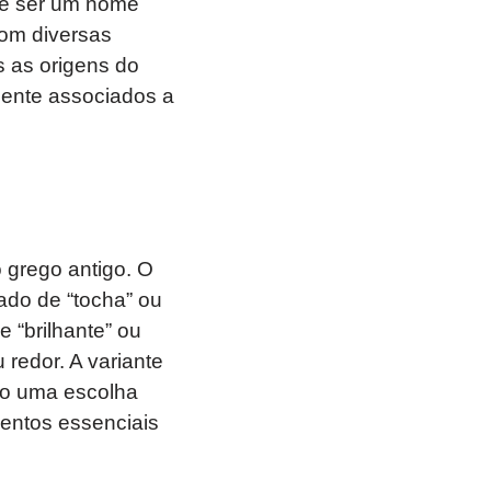
 de ser um nome
com diversas
s as origens do
mente associados a
 grego antigo. O
cado de “tocha” ou
 “brilhante” ou
redor. A variante
mo uma escolha
entos essenciais