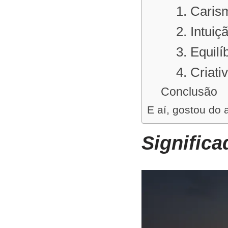
1. Caris
2. Intui
3. Equilí
4. Criati
Conclusão
E aí, gostou do 
Signific