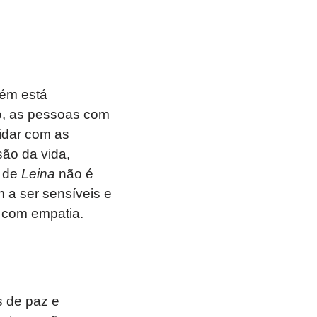
ém está
ão, as pessoas com
idar com as
ão da vida,
a de
Leina
não é
 a ser sensíveis e
 com empatia.
 de paz e