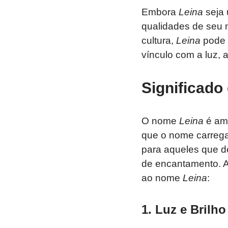
Embora
Leina
seja 
qualidades de seu 
cultura,
Leina
pode 
vínculo com a luz, a
Significado
O nome
Leina
é amp
que o nome carrega 
para aqueles que d
de encantamento. A 
ao nome
Leina
:
1.
Luz e Brilho