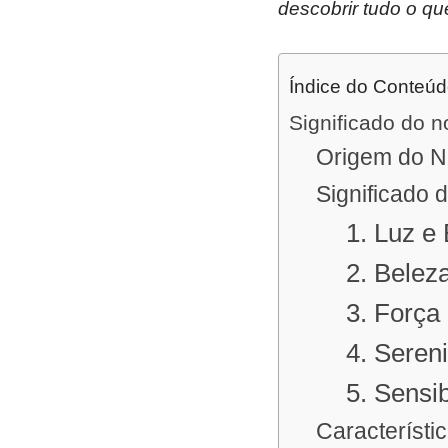
descobrir tudo o qu
Índice do Conteú
Significado do 
Origem do N
Significado 
1. Luz e 
2. Belez
3. Força 
4. Seren
5. Sensi
Característ