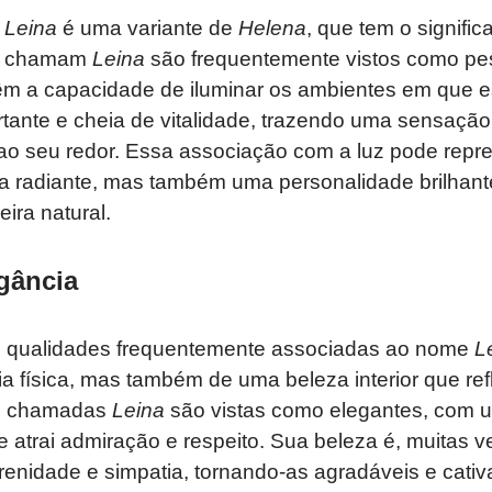
,
Leina
é uma variante de
Helena
, que tem o signifi
se chamam
Leina
são frequentemente vistos como pe
 têm a capacidade de iluminar os ambientes em que 
rtante e cheia de vitalidade, trazendo uma sensação
 ao seu redor. Essa associação com a luz pode repr
a radiante, mas também uma personalidade brilhante
ira natural.
gância
s qualidades frequentemente associadas ao nome
L
 física, mas também de uma beleza interior que refl
as chamadas
Leina
são vistas como elegantes, com 
e atrai admiração e respeito. Sua beleza é, muitas
enidade e simpatia, tornando-as agradáveis e cativ