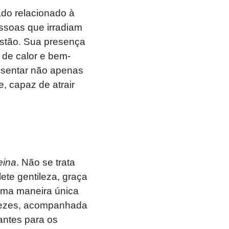
cado relacionado à
ssoas que irradiam
estão. Sua presença
 de calor e bem-
esentar não apenas
, capaz de atrair
eina
. Não se trata
ete gentileza, graça
uma maneira única
 vezes, acompanhada
antes para os