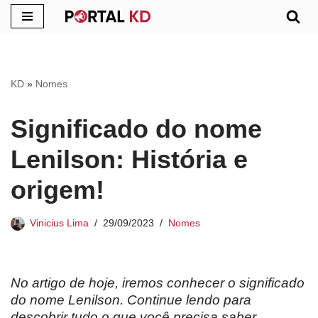
Pular
para
o
KD
»
Nomes
conteúdo
Significado do nome
Lenilson: História e
origem!
Vinicius Lima
29/09/2023
Nomes
No artigo de hoje, iremos conhecer o significado
do nome Lenilson. Continue lendo para
descobrir tudo o que você precisa saber.