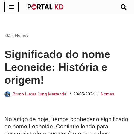
Pular
para
o
KD
»
Nomes
conteúdo
Significado do nome
Leoneide: História e
origem!
Bruno Lucas Jung Martendal
20/05/2024
Nomes
No artigo de hoje, iremos conhecer o significado
do nome Leoneide. Continue lendo para
descobrir tudo o que você precisa saber.