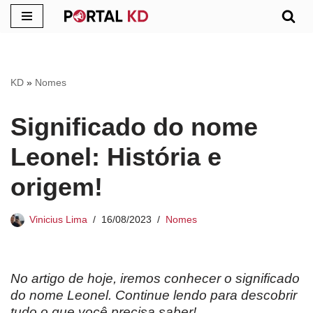
Pular
para
o
KD
»
Nomes
conteúdo
Significado do nome
Leonel: História e
origem!
Vinicius Lima
16/08/2023
Nomes
No artigo de hoje, iremos conhecer o significado
do nome Leonel. Continue lendo para descobrir
tudo o que você precisa saber!