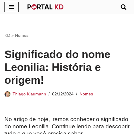
Pular
para
o
KD
»
Nomes
conteúdo
Significado do nome
Leonilia: História e
origem!
Thiago Klaumann
02/12/2024
Nomes
No artigo de hoje, iremos conhecer o significado
do nome Leonilia. Continue lendo para descobrir
tudo o que você precisa saber.