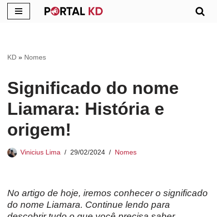
Pular
para
o
KD
»
Nomes
conteúdo
Significado do nome
Liamara: História e
origem!
Vinicius Lima
29/02/2024
Nomes
No artigo de hoje, iremos conhecer o significado
do nome Liamara. Continue lendo para
descobrir tudo o que você precisa saber.