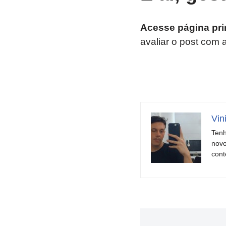
Acesse página pri
avaliar o post com 
Vin
Tenh
novo
cont