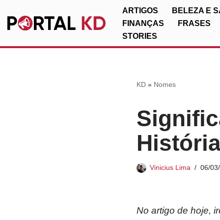
ARTIGOS
BELEZA E 
FINANÇAS
FRASES
Pular
STORIES
para
o
conteúdo
KD
»
Nomes
Signifi
Históri
Vinicius Lima
06/03
No artigo de hoje, 