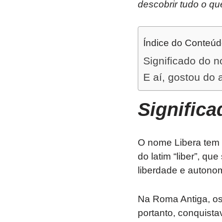
descobrir tudo o qu
Índice do Conteú
Significado do 
E aí, gostou do 
Signific
O nome Libera tem 
do latim “liber”, qu
liberdade e autonom
Na Roma Antiga, os 
portanto, conquist