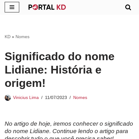
Pular
para
o
KD
»
Nomes
conteúdo
Significado do nome
Lidiane: História e
origem!
Vinicius Lima
11/07/2023
Nomes
No artigo de hoje, iremos conhecer o significado
do nome Lidiane. Continue lendo o artigo para
descobrir tudo o que você precisa saber!