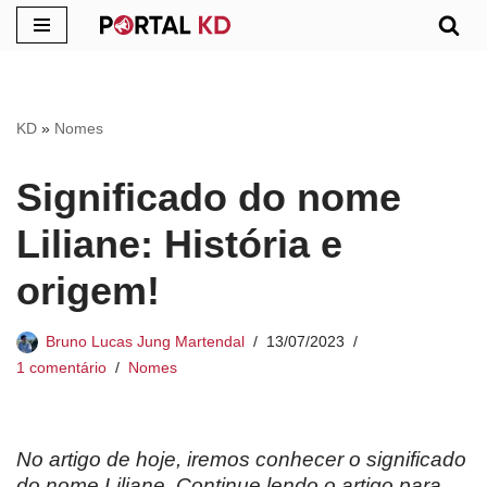
Pular
para
o
KD
»
Nomes
conteúdo
Significado do nome
Liliane: História e
origem!
Bruno Lucas Jung Martendal
13/07/2023
1 comentário
Nomes
No artigo de hoje, iremos conhecer o significado
do nome Liliane. Continue lendo o artigo para