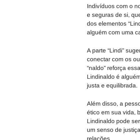
Indivíduos com o 
e seguras de si, q
dos elementos “Lind
alguém com uma capa
A parte “Lindi” sug
conectar com os out
“naldo” reforça es
Lindinaldo é algué
justa e equilibrada.
Além disso, a pesso
ético em sua vida, 
Lindinaldo pode se
um senso de justiç
relações.