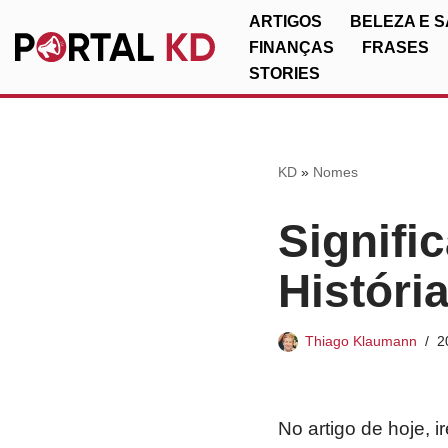
ARTIGOS
BELEZA E 
FINANÇAS
FRASES
Pular
STORIES
para
o
conteúdo
KD
»
Nomes
Signifi
Históri
Thiago Klaumann
2
No artigo de hoje, 