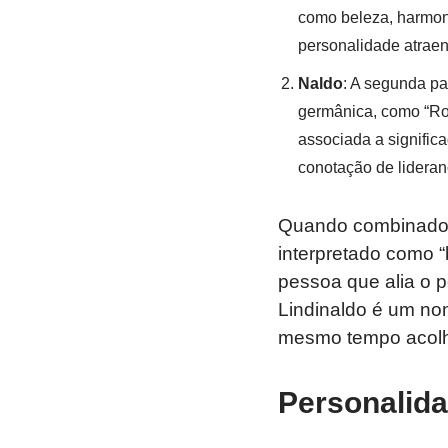
como beleza, harmon
personalidade atraent
Naldo
: A segunda p
germânica, como “Ron
associada a signific
conotação de lideranç
Quando combinados
interpretado como 
pessoa que alia o p
Lindinaldo é um n
mesmo tempo acolhed
Personalida