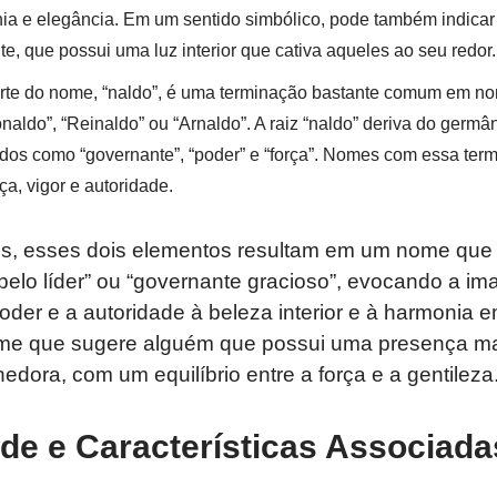
ia e elegância. Em um sentido simbólico, pode também indic
e, que possui uma luz interior que cativa aqueles ao seu redor.
arte do nome, “naldo”, é uma terminação bastante comum em n
aldo”, “Reinaldo” ou “Arnaldo”. A raiz “naldo” deriva do germân
ados como “governante”, “poder” e “força”. Nomes com essa te
a, vigor e autoridade.
, esses dois elementos resultam em um nome que 
“belo líder” ou “governante gracioso”, evocando a 
oder e a autoridade à beleza interior e à harmonia 
ome que sugere alguém que possui uma presença ma
ora, com um equilíbrio entre a força e a gentileza
de e Características Associada