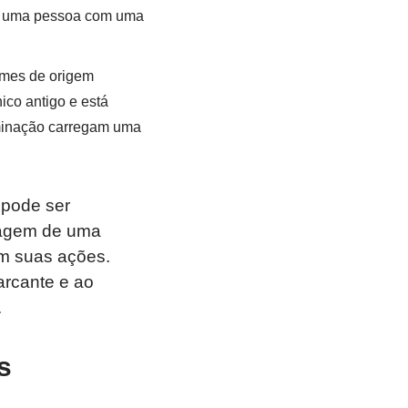
ar uma pessoa com uma
omes de origem
ico antigo e está
rminação carregam uma
pode ser
imagem de uma
em suas ações.
rcante e ao
.
s