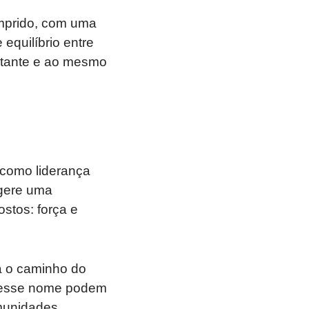
mprido, com uma
equilíbrio entre
ctante e ao mesmo
 como liderança
gere uma
stos: força e
a o caminho do
om esse nome podem
munidades,