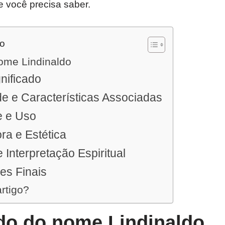
e você precisa saber.
do
nome Lindinaldo
nificado
e e Características Associadas
e e Uso
ra e Estética
 Interpretação Espiritual
es Finais
artigo?
ado do nome Lindinaldo