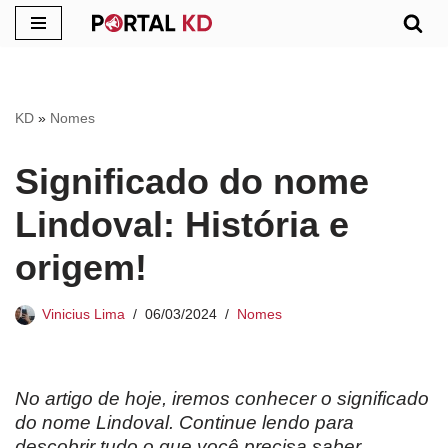
Pular
para
o
KD
»
Nomes
conteúdo
Significado do nome
Lindoval: História e
origem!
Vinicius Lima
06/03/2024
Nomes
No artigo de hoje, iremos conhecer o significado
do nome Lindoval. Continue lendo para
descobrir tudo o que você precisa saber.