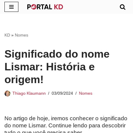
Pular
para
o
KD
»
Nomes
conteúdo
Significado do nome
Lismar: História e
origem!
Thiago Klaumann
03/09/2024
Nomes
No artigo de hoje, iremos conhecer o significado
do nome Lismar. Continue lendo para descobrir
tudo o que você precisa saber.