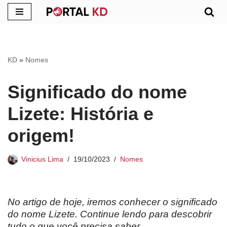
Pular
para
o
KD
»
Nomes
conteúdo
Significado do nome
Lizete: História e
origem!
Vinicius Lima
19/10/2023
Nomes
No artigo de hoje, iremos conhecer o significado
do nome Lizete. Continue lendo para descobrir
tudo o que você precisa saber.