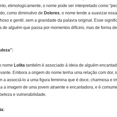
tanto, etimologicamente, o nome pode ser interpretado como “p
udo, como diminutivo de
Dolores
, o nome tende a suavizar ess
oso e gentil, sem a gravidade da palavra original. Esse signif
ia de alguém que passa por momentos difíceis, mas de forma del
adeza”:
 o nome
Lolita
também é associado à ideia de alguém encantad
ivante. Embora a origem do nome tenha uma relação com dor, s
m a associá-lo a uma figura feminina que é doce, charmosa e ir
ca a imagem de uma jovem atraente e encantadora, e é comume
 beleza e vulnerabilidade.
ia: