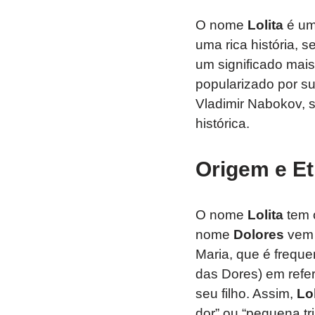
O nome
Lolita
é um
uma rica história, 
um significado mai
popularizado por su
Vladimir Nabokov, s
histórica.
Origem e Et
O nome
Lolita
tem 
nome
Dolores
vem 
Maria, que é frequ
das Dores) em refer
seu filho. Assim,
Lol
dor” ou “pequena t