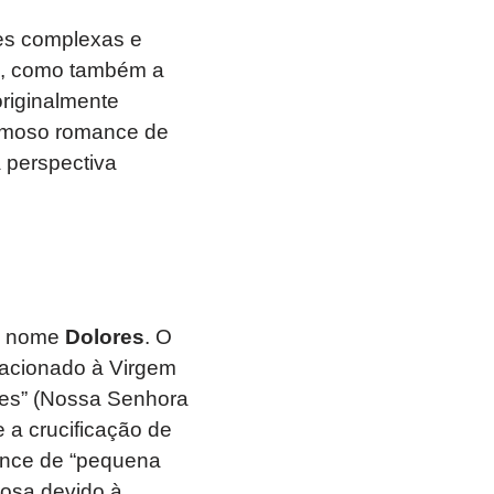
es complexas e
ias, como também a
riginalmente
 famoso romance de
 perspectiva
do nome
Dolores
. O
relacionado à Virgem
res” (Nossa Senhora
 a crucificação de
ance de “pequena
uosa devido à