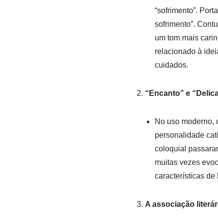
“sofrimento”. Por
sofrimento”. Cont
um tom mais carinh
relacionado à ide
cuidados.
“Encanto” e “Delic
No uso moderno,
personalidade cat
coloquial passara
muitas vezes evo
características de
A associação literár