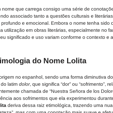
 nome que carrega consigo uma série de conotaçõ
sendo associado tanto a questões culturais e literár
s profundo e emocional. Embora o nome tenha sido o
a utilização em obras literárias, especialmente no
eu significado e uso variam conforme o contexto e a
imologia do Nome Lolita
origem no espanhol, sendo uma forma diminutiva 
do latim
dolor
, que significa “dor” ou “sofrimento”, 
entemente chamada de “Nuestra Señora de los Dolo
ência aos sofrimentos que ela experimentou durante
ita
deriva dessa raiz etimológica, trazendo uma nu
risteza”, mas com uma conotação mais suave e afet