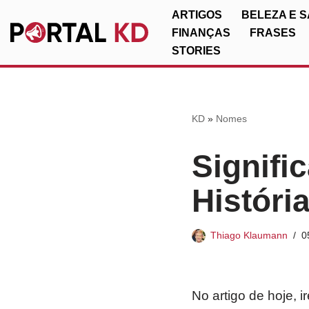
ARTIGOS
BELEZA E 
FINANÇAS
FRASES
Pular
STORIES
para
o
conteúdo
KD
»
Nomes
Signifi
Históri
Thiago Klaumann
0
No artigo de hoje, 