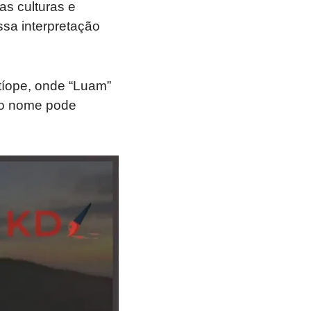
as culturas e
ssa interpretação
tíope, onde “Luam”
, o nome pode