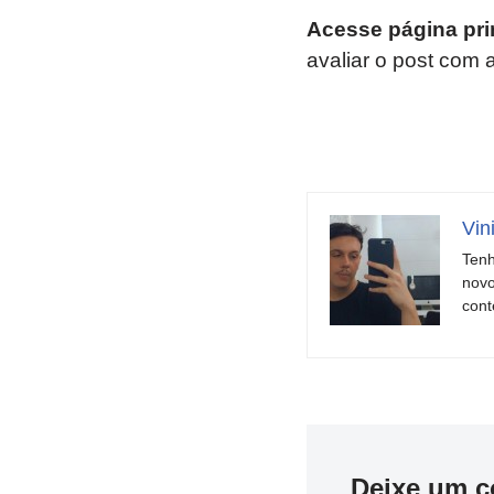
Acesse página pri
avaliar o post com 
Vin
Tenh
novo
cont
Deixe um c