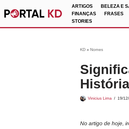
ARTIGOS
BELEZA E 
FINANÇAS
FRASES
Pular
STORIES
para
o
conteúdo
KD
»
Nomes
Signifi
Históri
Vinicius Lima
19/12
No artigo de hoje, 