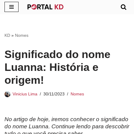
Pular
para
o
KD
»
Nomes
conteúdo
Significado do nome
Luanna: História e
origem!
Vinicius Lima
30/11/2023
Nomes
No artigo de hoje, iremos conhecer o significado
do nome Luanna. Continue lendo para descobrir
tudo o que você precisa saber.