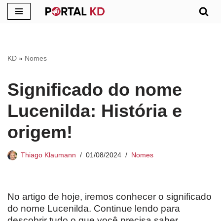
Pular
para
o
KD
»
Nomes
conteúdo
Significado do nome
Lucenilda: História e
origem!
Thiago Klaumann
01/08/2024
Nomes
No artigo de hoje, iremos conhecer o significado
do nome Lucenilda. Continue lendo para
descobrir tudo o que você precisa saber.