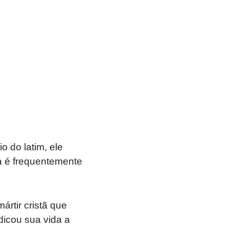
o do latim, ele
ia é frequentemente
rtir cristã que
edicou sua vida a