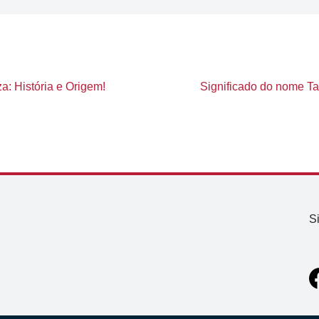
a: História e Origem!
Significado do nome Tat
S