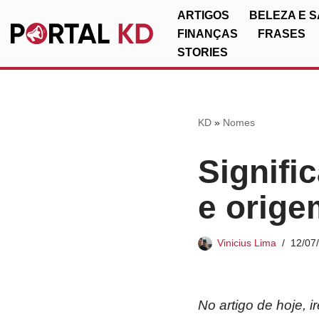
ARTIGOS
BELEZA E 
FINANÇAS
FRASES
Pular
STORIES
para
o
conteúdo
KD
»
Nomes
Signifi
e orige
Vinicius Lima
12/07
No artigo de hoje, 