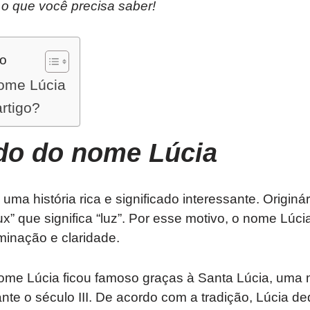
 o que você precisa saber!
do
nome Lúcia
artigo?
ado do nome
Lúcia
ma história rica e significado interessante. Originári
lux” que significa “luz”. Por esse motivo, o nome Lúc
uminação e claridade.
ome Lúcia ficou famoso graças à Santa Lúcia, uma má
ante o século III. De acordo com a tradição, Lúcia d