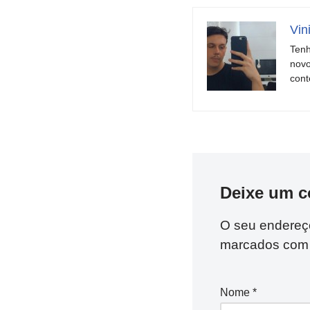
Vin
Tenh
novo
cont
Deixe um c
O seu endereço
marcados co
Nome
*