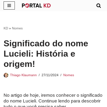
Pular
para
o
KD
»
Nomes
conteúdo
Significado do nome
Lucieli: História e
origem!
Thiago Klaumann
27/11/2024
Nomes
No artigo de hoje, iremos conhecer o significado
do nome Lucieli. Continue lendo para descobrir
tudo o que você precisa saber.