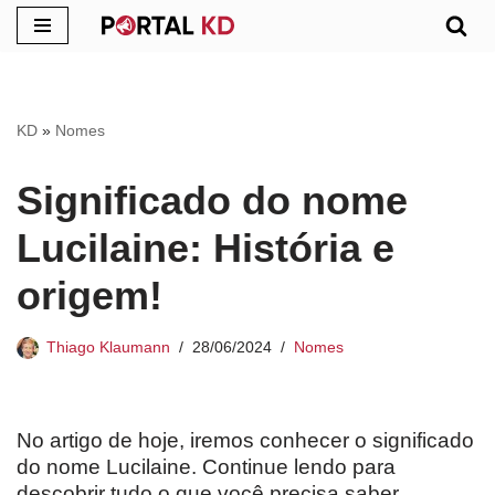
Pular
para
o
KD
»
Nomes
conteúdo
Significado do nome
Lucilaine: História e
origem!
Thiago Klaumann
28/06/2024
Nomes
No artigo de hoje, iremos conhecer o significado
do nome Lucilaine. Continue lendo para
descobrir tudo o que você precisa saber.