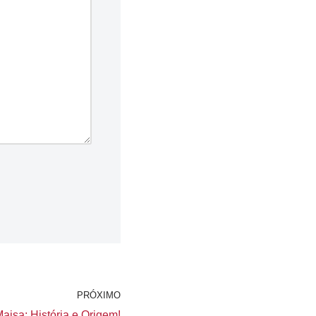
PRÓXIMO
aisa: História e Origem!