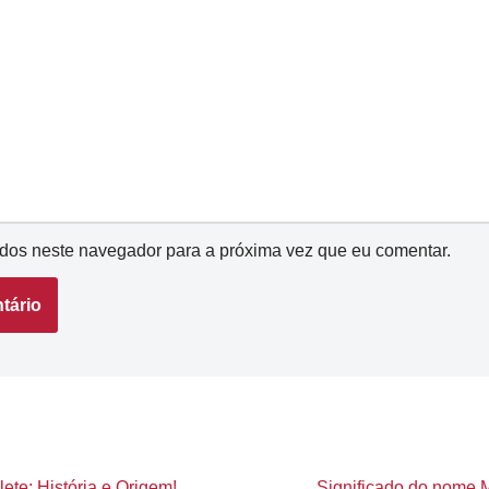
dos neste navegador para a próxima vez que eu comentar.
ete: História e Origem!
Significado do nome M