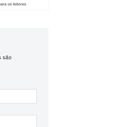
ara os leitores.
s são