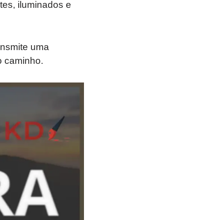
es, iluminados e
ansmite uma
o caminho.