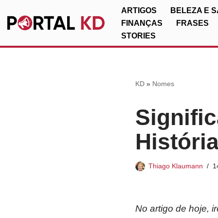
ARTIGOS
BELEZA E 
FINANÇAS
FRASES
Pular
STORIES
para
o
conteúdo
KD
»
Nomes
Signifi
Históri
Thiago Klaumann
1
No artigo de hoje, 