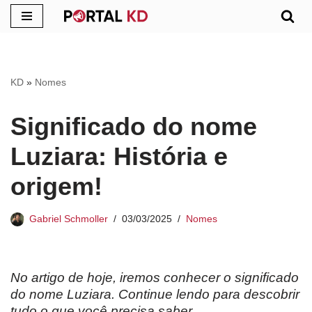
Pular
para
o
KD
»
Nomes
conteúdo
Significado do nome
Luziara: História e
origem!
Gabriel Schmoller
03/03/2025
Nomes
No artigo de hoje, iremos conhecer o significado
do nome Luziara. Continue lendo para descobrir
tudo o que você precisa saber.