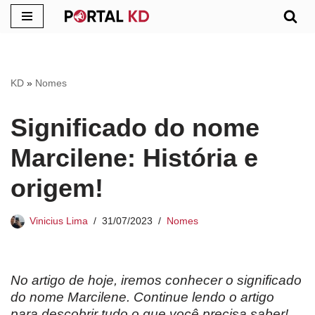
Pular
para
o
KD
»
Nomes
conteúdo
Significado do nome
Marcilene: História e
origem!
Vinicius Lima
31/07/2023
Nomes
No artigo de hoje, iremos conhecer o significado
do nome Marcilene. Continue lendo o artigo
para descobrir tudo o que você precisa saber!