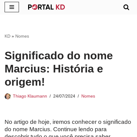
Pular
para
o
KD
»
Nomes
conteúdo
Significado do nome
Marcius: História e
origem!
Thiago Klaumann
24/07/2024
Nomes
No artigo de hoje, iremos conhecer o significado
do nome Marcius. Continue lendo para
descobrir tudo o que você precisa saber.