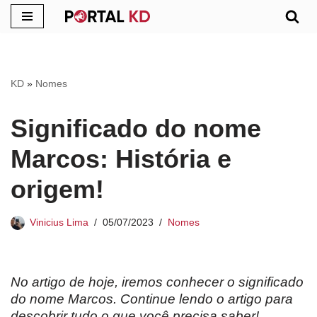
Pular
para
o
KD
»
Nomes
conteúdo
Significado do nome
Marcos: História e
origem!
Vinicius Lima
05/07/2023
Nomes
No artigo de hoje, iremos conhecer o significado
do nome
Marcos. Continue lendo o artigo para
descobrir tudo o que você precisa saber!