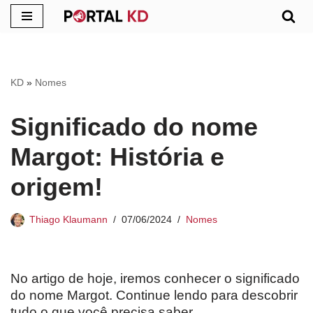
Pular
para
o
KD
»
Nomes
conteúdo
Significado do nome
Margot: História e
origem!
Thiago Klaumann
07/06/2024
Nomes
No artigo de hoje, iremos conhecer o significado
do nome Margot. Continue lendo para descobrir
tudo o que você precisa saber.