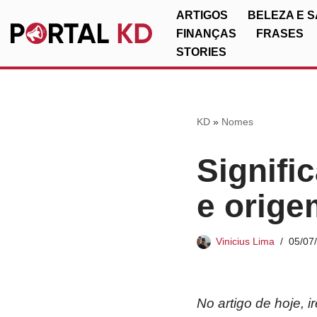
ARTIGOS
BELEZA E 
FINANÇAS
FRASES
Pular
STORIES
para
o
conteúdo
KD
»
Nomes
Signifi
e orige
Vinicius Lima
05/07
No artigo de hoje, 