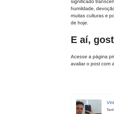
significado transce
humildade, devoçã
muitas culturas e p
de hoje.
E aí, gos
Acesse a página pr
avaliar o post com 
Vin
Tenh