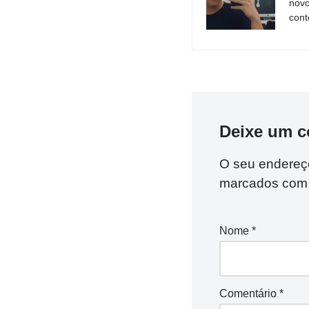
novo
cont
Deixe um c
O seu endereço
marcados co
Nome
*
Comentário
*