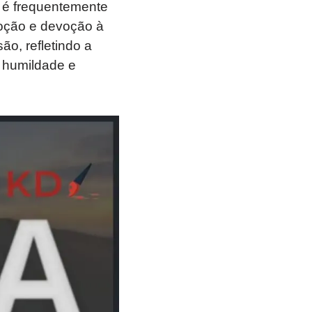
 é frequentemente
voção e devoção à
o, refletindo a
m humildade e