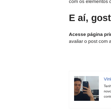
com os elementos
E aí, gos
Acesse página pri
avaliar o post com 
Vin
Tenh
novo
cont