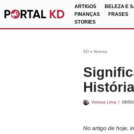
ARTIGOS
BELEZA E 
FINANÇAS
FRASES
Pular
STORIES
para
o
conteúdo
KD
»
Nomes
Signifi
Históri
Vinicius Lima
08/05
No artigo de hoje, 