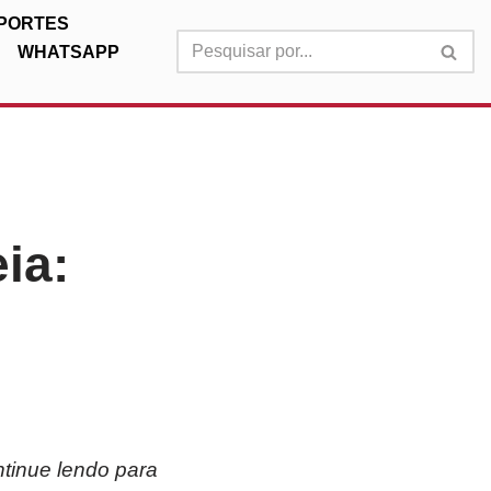
PORTES
WHATSAPP
ia:
ntinue lendo para