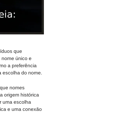
víduos que
m nome único e
como a preferência
na escolha do nome.
á que nomes
a origem histórica
er uma escolha
única e uma conexão