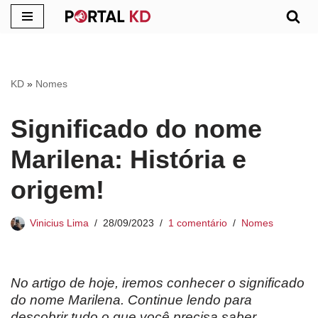
Pular
para
o
KD
»
Nomes
conteúdo
Significado do nome
Marilena: História e
origem!
Vinicius Lima
28/09/2023
1 comentário
Nomes
No artigo de hoje, iremos conhecer o significado
do nome Marilena. Continue lendo para
descobrir tudo o que você precisa saber.