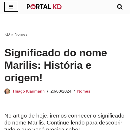
Pular
para
o
KD
»
Nomes
conteúdo
Significado do nome
Marilis: História e
origem!
Thiago Klaumann
20/08/2024
Nomes
No artigo de hoje, iremos conhecer o significado
do nome Marilis. Continue lendo para descobrir
tudo o que você precisa saber.