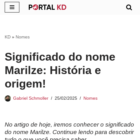
Pular
para
o
KD
»
Nomes
conteúdo
Significado do nome
Marilze: História e
origem!
Gabriel Schmoller
25/02/2025
Nomes
No artigo de hoje, iremos conhecer o significado
do nome Marilze. Continue lendo para descobrir
tudo o que você precisa saber.