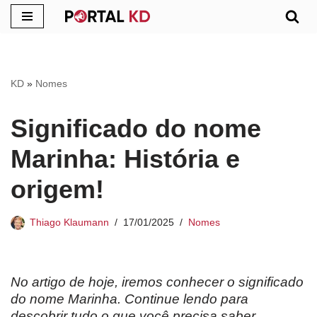
Pular
para
o
KD
»
Nomes
conteúdo
Significado do nome
Marinha: História e
origem!
Thiago Klaumann
17/01/2025
Nomes
No artigo de hoje, iremos conhecer o significado
do nome Marinha. Continue lendo para
descobrir tudo o que você precisa saber.