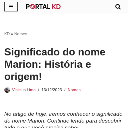
Pular
para
o
KD
»
Nomes
conteúdo
Significado do nome
Marion: História e
origem!
Vinicius Lima
13/12/2023
Nomes
No artigo de hoje, iremos conhecer o significado
do nome Marion. Continue lendo para descobrir
tudo o que você precisa saber.