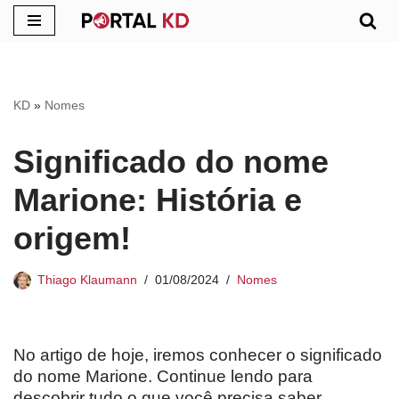
Pular
para
o
KD
»
Nomes
conteúdo
Significado do nome
Marione: História e
origem!
Thiago Klaumann
01/08/2024
Nomes
No artigo de hoje, iremos conhecer o significado
do nome Marione. Continue lendo para
descobrir tudo o que você precisa saber.