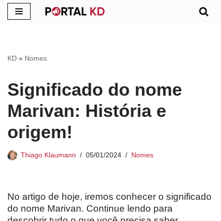
Pular
para
o
KD
»
Nomes
conteúdo
Significado do nome
Marivan: História e
origem!
Thiago Klaumann
05/01/2024
Nomes
No artigo de hoje, iremos conhecer o significado
do nome Marivan. Continue lendo para
descobrir tudo o que você precisa saber.