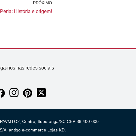
PRÓXIMO
erla: História e origem!
iga-nos nas redes sociais
 03 PAVMTO2, Centro, Ituporanga/SC CEP 88.400-000
A, antigo e-commerce Lojas KD.