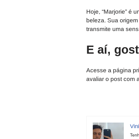
Hoje, “Marjorie” é 
beleza. Sua origem
transmite uma sensa
E aí, gos
Acesse a página pr
avaliar o post com 
Vin
Tenh