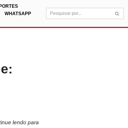
PORTES
WHATSAPP
e:
tinue lendo para