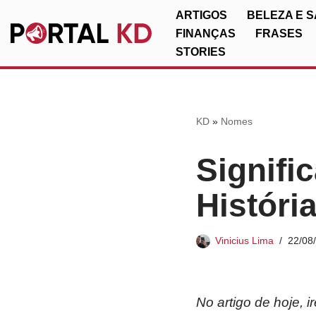
ARTIGOS
BELEZA E 
FINANÇAS
FRASES
Pular
STORIES
para
o
conteúdo
KD
»
Nomes
Signifi
Históri
Vinicius Lima
22/08
No artigo de hoje, 