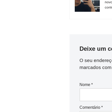
novo
cont
Deixe um c
O seu endereço
marcados co
Nome
*
Comentário
*