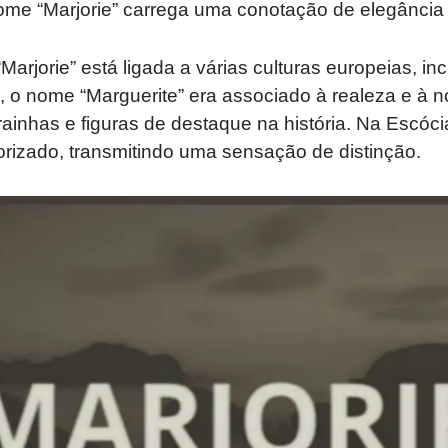
ome “Marjorie” carrega uma conotação de elegância 
Marjorie” está ligada a várias culturas europeias, in
, o nome “Marguerite” era associado à realeza e à 
s rainhas e figuras de destaque na história. Na Escó
orizado, transmitindo uma sensação de distinção.